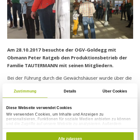
Am 28.10.2017 besuchte der OGV-Goldegg mit
Obmann Peter Ratgeb den Produktionsbetrieb der
Familie TAUTERMANN mit seinen Mitgliedern.
Bei der Führung durch die Gewächshäuser wurde über die
Produktion der Weihnachtssterne informiert. Es war ein
Zustimmung
Details
Über Cookies
sehr Abwechslungsreicher Rundgang durch die Gärtnerei
da es sich zu einer Frage Antwort Unterhaltung mit
Diese Webseite verwendet Cookies
Erfahrungsaustausch entwickelte. Es wurde auch über den
Wir verwenden Cookies, um Inhalte und Anzeigen zu
Jahresablauf bei uns in der Produktinsgärtnerei
personalisieren, Funktionen für soziale Medien anbieten zu können
und die Zugriffe auf unsere Website zu analysieren. Außerdem
TAUTERMANN gesprochen. Ein wichtiges Thema war auch
geben wir Informationen zu Ihrer Verwendung unserer Website an
für die Mitglieder des OGV wie sich die Diskussion um
unsere Partner für soziale Medien, Werbung und Analysen weiter.
Einwilligungsauswahl
Notwendig
Unsere Partner führen diese Informationen möglicherweise mit
Alle zulassen