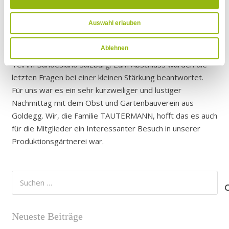
Regionalität auf unseren Betrieb auswirkt. Wir sind im
weiteren Daten zusammen, die Sie ihnen bereitgestellt haben oder
die sie im Rahmen Ihrer Nutzung der Dienste gesammelt haben.
Pongau der letzte wirklich produzierende Betrieb. Es ist
Präferenzen
Auswahl erlauben
uns eine große Freude das die meisten Pongauer
Statistiken
Gärtnerein und Blumengeschäfte zu unseren Kunden
Marketing
Ablehnen
zählen. Der Absatz unserer Pflanzen erfolgt zum größten
Teil im Bundesland Salzburg. Zum Abschluss wurden die
letzten Fragen bei einer kleinen Stärkung beantwortet.
Für uns war es ein sehr kurzweiliger und lustiger
Nachmittag mit dem Obst und Gartenbauverein aus
Goldegg. Wir, die Familie TAUTERMANN, hofft das es auch
für die Mitglieder ein Interessanter Besuch in unserer
Produktionsgärtnerei war.
Suchen
nach:
Neueste Beiträge