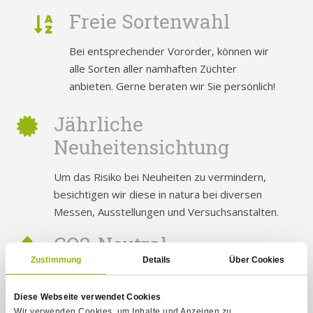
Freie Sortenwahl
Bei entsprechender Vororder, können wir
alle Sorten aller namhaften Züchter
anbieten. Gerne beraten wir Sie persönlich!
Jährliche
Neuheitensichtung
Um das Risiko bei Neuheiten zu vermindern,
besichtigen wir diese in natura bei diversen
Messen, Ausstellungen und Versuchsanstalten.
CO2-Neutral
Zustimmung
Details
Über Cookies
Unsere Gewächshäuser werden ausschließlich mit
Biomasse-Energie beheizt, zusätzlich gießen wir
Diese Webseite verwendet Cookies
nur mit gesammeltem Regenwasser.
Wir verwenden Cookies, um Inhalte und Anzeigen zu