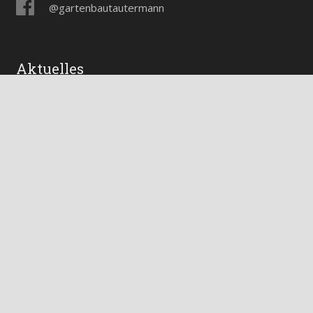
@gartenbautautermann
Aktuelles
Ehrenurkunde für TAUTERMANN bei der Promenteus
Verleihung 2017
Besuch des Obst und Gartenbau Vereins Goldegg in der
Produktionsgärtnerei TAUTERMANN in St.Johann im
Pongau
Wir verwenden positive Mikroorganismen zum Schutz
unserer Pflanzen
Nützlinge statt Chemie
Bewerten Sie uns auf Google